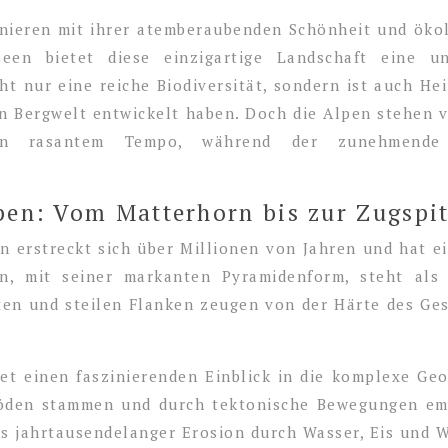
inieren mit ihrer atemberaubenden Schönheit und öko
seen bietet diese einzigartige Landschaft eine u
t nur eine reiche Biodiversität, sondern ist auch He
en Bergwelt entwickelt haben. Doch die Alpen stehen
 in rasantem Tempo, während der zunehmende T
pen: Vom Matterhorn bis zur Zugspi
n erstreckt sich über Millionen von Jahren und hat e
n, mit seiner markanten Pyramidenform, steht als 
ten und steilen Flanken zeugen von der Härte des G
et einen faszinierenden Einblick in die komplexe Geo
böden stammen und durch tektonische Bewegungen em
is jahrtausendelanger Erosion durch Wasser, Eis und W