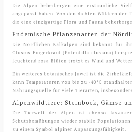
Die Alpen beherbergen eine erstaunliche Viel
angepasst haben. Von den dichten Wäldern der T
die eine einzigartige Flora und Fauna beherberg
Endemische Pflanzenarten der Nördl
Die Nördlichen Kalkalpen sind bekannt für i
Clusius-Fingerkraut (Potentilla clusiana) beispi
leuchtend rosa Blüten trotzt es Wind und Wette
Ein weiteres botanisches Juwel ist die Zirbelkie
kann Temperaturen von bis zu -40°C standhalten 
Nahrungsquelle für viele Tierarten, insbesondere
Alpenwildtiere: Steinbock, Gämse u
Die Tierwelt der Alpen ist ebenso faszinier
Schutzbemühungen wieder stabile Populationen i
zu einem Symbol alpiner Anpassungsfähigkeit.