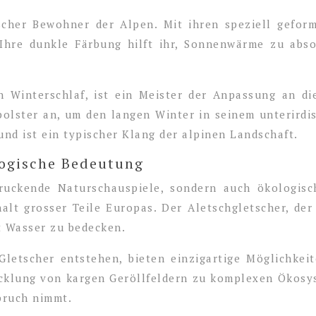
tischer Bewohner der Alpen. Mit ihren speziell gefo
Ihre dunkle Färbung hilft ihr, Sonnenwärme zu abso
en Winterschlaf, ist ein Meister der Anpassung an d
olster an, um den langen Winter in seinem unterirdi
nd ist ein typischer Klang der alpinen Landschaft.
logische Bedeutung
ruckende Naturschauspiele, sondern auch ökologisc
lt grosser Teile Europas. Der Aletschgletscher, der 
t Wasser zu bedecken.
Gletscher entstehen, bieten einzigartige Möglichke
icklung von kargen Geröllfeldern zu komplexen Ökosys
pruch nimmt.