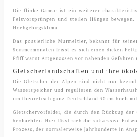
Die flinke Gämse ist ein weiterer charakteris
Felsvorsprüngen und steilen Hängen bewegen. 
Hochgebirgsklima.
Das possierliche Murmeltier, bekannt für sein
Sommermonaten frisst es sich einen dicken Fettp
Pfiff warnt Artgenossen vor nahenden Gefahren u
Gletscherlandschaften und ihre öko
Die Gletscher der Alpen sind nicht nur beeind
Wasserspeicher und regulieren den Wasserhausha
um theoretisch ganz Deutschland 30 cm hoch mi
Gletschervorfelder, die durch den Rückzug der 
beobachten. Hier lässt sich die sukzessive Entw
Prozess, der normalerweise Jahrhunderte in Ans