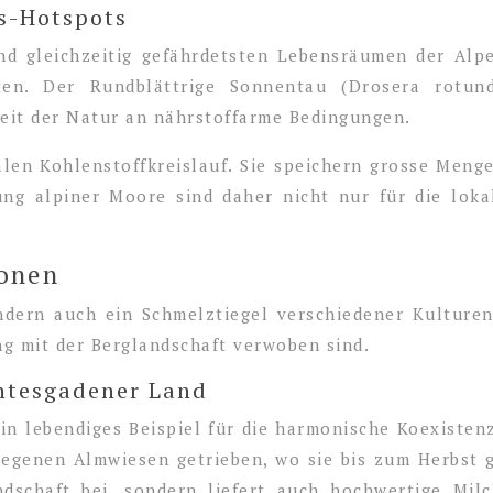
ts-Hotspots
d gleichzeitig gefährdetsten Lebensräumen der Alp
ten. Der Rundblättrige Sonnentau (Drosera rotundi
keit der Natur an nährstoffarme Bedingungen.
alen Kohlenstoffkreislauf. Sie speichern grosse Meng
ng alpiner Moore sind daher nicht nur für die loka
ionen
ndern auch ein Schmelztiegel verschiedener Kulture
ng mit der Berglandschaft verwoben sind.
chtesgadener Land
in lebendiges Beispiel für die harmonische Koexiste
genen Almwiesen getrieben, wo sie bis zum Herbst gra
andschaft bei, sondern liefert auch hochwertige Mi